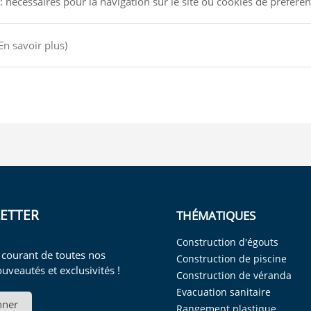
: nécessaires pour la navigation sur le site ou cookies de préfére
En savoir plus)
ETTER
THÉMATIQUES
Construction d'égouts
 courant de toutes nos
Construction de piscine
ouveautés et exclusivités !
Construction de véranda
Evacuation sanitaire
nner
Rangement plastique