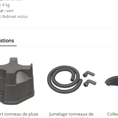
:
4 kg
r :
vert
:
Robinet inclus
stions
t tonneau de pluie
Jumelage tonneaux de
Coll