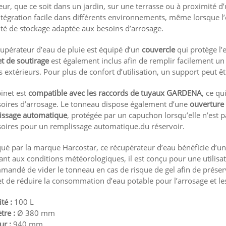
eur, que ce soit dans un jardin, sur une terrasse ou à proximité d
tégration facile dans différents environnements, même lorsque l’e
té de stockage adaptée aux besoins d’arrosage.
upérateur d’eau de pluie est équipé d’un
couvercle
qui protège l’
t de soutirage
est également inclus afin de remplir facilement un 
 extérieurs. Pour plus de confort d’utilisation, un support peut être
inet est
compatible avec les raccords de tuyaux GARDENA
, ce qu
soires d’arrosage. Le tonneau dispose également d’une
ouverture
issage automatique
, protégée par un capuchon lorsqu’elle n’est pa
soires pour un remplissage automatique.du réservoir.
ué par la marque Harcostar, ce récupérateur d’eau bénéficie d’u
ant aux conditions météorologiques, il est conçu pour une utilisati
andé de vider le tonneau en cas de risque de gel afin de préserv
 de réduire la consommation d’eau potable pour l’arrosage et les
té :
100 L
tre :
Ø 380 mm
ur :
940 mm