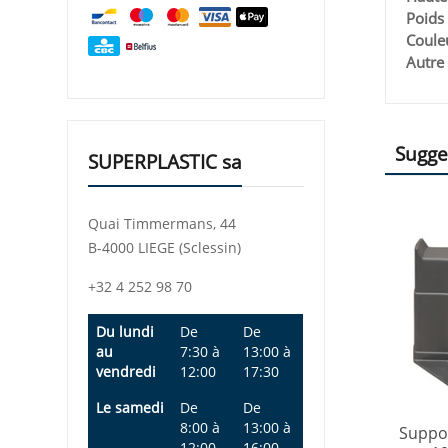
Poids 
Couleu
Autre 
Sugge
SUPERPLASTIC sa
Quai Timmermans, 44
B-4000 LIEGE (Sclessin)
+32 4 252 98 70
Du lundi
De
De
au
7:30
à
13:00
à
vendredi
12:00
17:30
Le samedi
De
De
8:00
à
13:00
à
Suppor
12:00
16:00