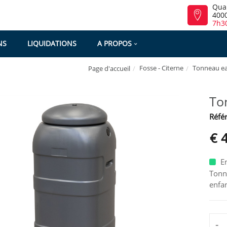
Qua
4000
7h30
NS
LIQUIDATIONS
A PROPOS
Fosse - Citerne
Tonneau ea
Page d'accueil
To
Référ
€ 
En
Tonn
enfan
-