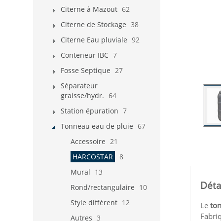
Citerne à Mazout
62
Citerne de Stockage
38
Citerne Eau pluviale
92
Conteneur IBC
7
Fosse Septique
27
Séparateur
graisse/hydr.
64
Station épuration
7
Tonneau eau de pluie
67
Accessoire
21
HARCOSTAR
8
Mural
13
Déta
Rond/rectangulaire
10
Style différent
12
Le
ton
Fabri
Autres
3