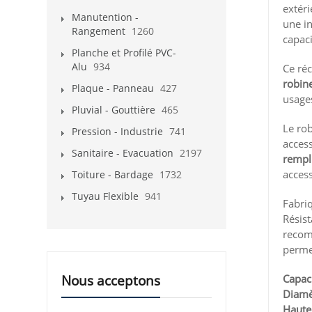
extéri
Manutention -
une in
Rangement
1260
capaci
Planche et Profilé PVC-
Alu
934
Ce réc
robine
Plaque - Panneau
427
usages
Pluvial - Gouttière
465
Le rob
Pression - Industrie
741
acces
Sanitaire - Evacuation
2197
rempl
acces
Toiture - Bardage
1732
Tuyau Flexible
941
Fabriq
Résist
recomm
permet
Nous acceptons
Capaci
Diamè
Haute