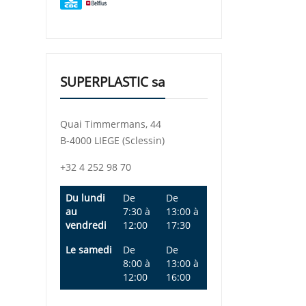
SUPERPLASTIC sa
Quai Timmermans, 44
B-4000 LIEGE (Sclessin)
+32 4 252 98 70
Du lundi
De
De
au
7:30
à
13:00
à
vendredi
12:00
17:30
Le samedi
De
De
8:00
à
13:00
à
12:00
16:00