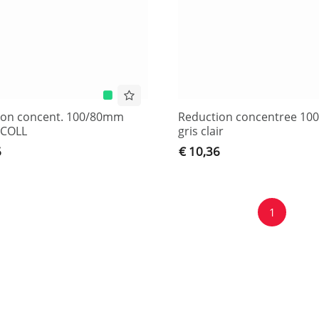
ion concent. 100/80mm
Reduction concentree 1
ICOLL
gris clair
6
€ 10,36
1