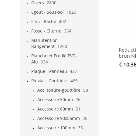
Divers
2800
Egout - Sous-sol
1820
Film - Bâche
402
Fosse - Citerne
364
Manutention -
Rangement
1260
Reduct
brun N
Planche et Profilé PVC-
Alu
934
€ 10,3
Plaque - Panneau
427
Pluvial - Gouttière
465
Acc. toiture-gouttière
58
Accessoire 50mm
26
Accessoire 80mm
51
Accessoire 90x56mm
26
Accessoire 100mm
35