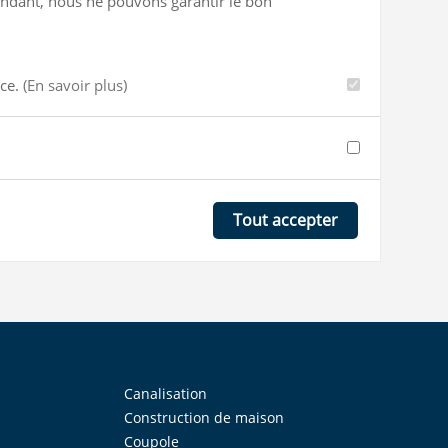
ependant, nous ne pouvons garantir le bon
nce.
(En savoir plus)
Tout accepter
Canalisation
Construction de maison
Coupole