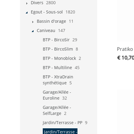
Divers
2800
Egout - Sous-sol
1820
Bassin d'orage
11
Caniveau
147
BTP - BircoSir
29
Pratik
BTP - BircoSlim
8
€ 10,7
BTP - Monoblock
2
BTP - Multiline
45
BTP - XtraDrain
synthétique
5
Garage/Allée -
Euroline
32
Garage/Allée -
SelfLarge
2
Jardin/Terrasse - PP
9
Jardin/Terrasse -