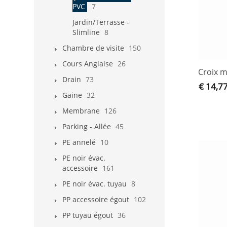
PVC
7
Jardin/Terrasse -
Slimline
8
Chambre de visite
150
Cours Anglaise
26
Croix m
Drain
73
€ 14,7
Gaine
32
Membrane
126
Parking - Allée
45
PE annelé
10
PE noir évac.
accessoire
161
PE noir évac. tuyau
8
PP accessoire égout
102
PP tuyau égout
36