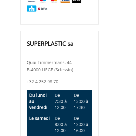
SUPERPLASTIC sa
Quai Timmermans, 44
B-4000 LIEGE (Sclessin)
+32 4 252 98 70
Du lundi
De
De
au
7:30
à
13:00
à
vendredi
12:00
17:30
Le samedi
De
De
8:00
à
13:00
à
12:00
16:00