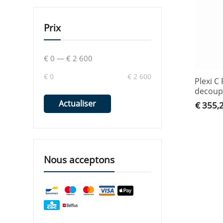
Prix
€ 0
—
€ 2 600
€ 0
€ 2 600
Plexi C
decoup
Actualiser
€ 355,
Nous acceptons