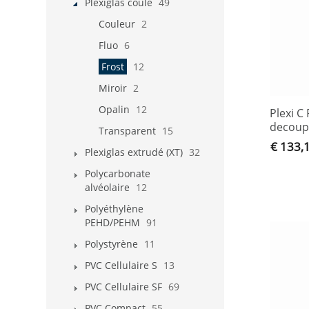
Plexiglas coulé
49
Couleur
2
Fluo
6
Frost
12
Miroir
2
Opalin
12
Plexi 
decoup
Transparent
15
€ 133,
Plexiglas extrudé (XT)
32
Polycarbonate
alvéolaire
12
Polyéthylène
PEHD/PEHM
91
Polystyrène
11
PVC Cellulaire S
13
PVC Cellulaire SF
69
PVC Compact
55