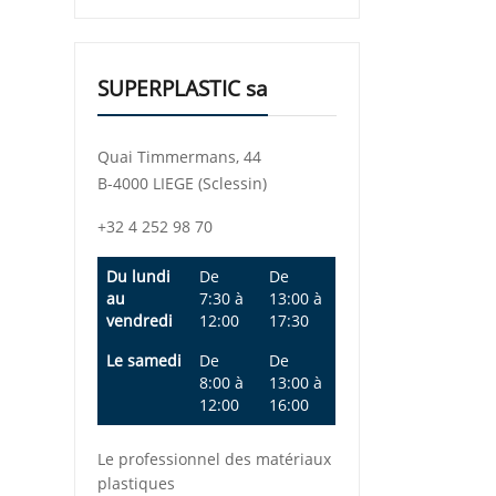
SUPERPLASTIC sa
Quai Timmermans, 44
B-4000 LIEGE (Sclessin)
+32 4 252 98 70
Du lundi
De
De
au
7:30
à
13:00
à
vendredi
12:00
17:30
Le samedi
De
De
8:00
à
13:00
à
12:00
16:00
Le professionnel des matériaux
plastiques