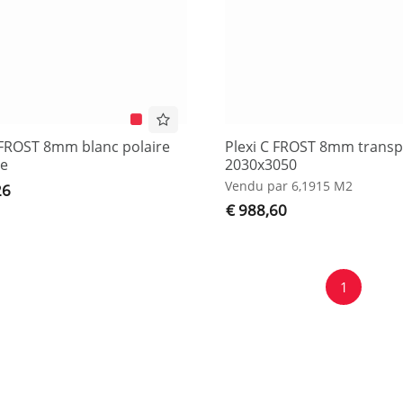
 FROST 8mm blanc polaire
Plexi C FROST 8mm transp
e
2030x3050
Vendu par 6,1915 M2
26
€ 988,60
1