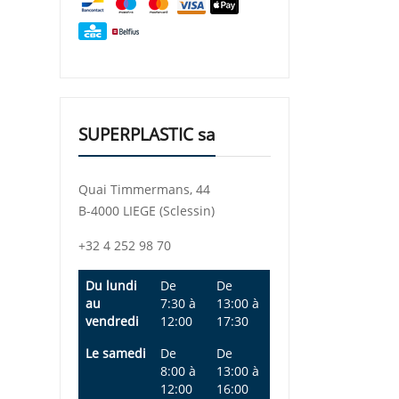
SUPERPLASTIC sa
Quai Timmermans, 44
B-4000 LIEGE (Sclessin)
+32 4 252 98 70
Du lundi
De
De
au
7:30
à
13:00
à
vendredi
12:00
17:30
Le samedi
De
De
8:00
à
13:00
à
12:00
16:00