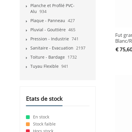
Planche et Profilé PVC-
Alu
934
Plaque - Panneau
427
Pluvial - Gouttière
465
Fut gra
Pression - Industrie
741
Blanc/
Sanitaire - Evacuation
2197
€ 75,6
Toiture - Bardage
1732
Tuyau Flexible
941
Etats de stock
En stock
Stock faible
Hors stock