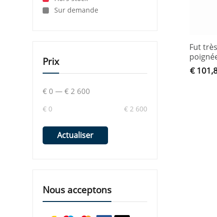
Sur demande
Fut trè
poigné
Prix
€ 101,
€ 0
—
€ 2 600
€ 0
€ 2 600
Actualiser
Nous acceptons