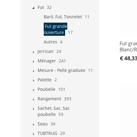
Fut
32
Baril, Fut, Tonnelet
11
Fut grande
ouverture
17
Autres
4
Fut gra
Blanc/
Jerrican
24
€ 48,3
Ménager
241
Mesure - Pelle graduée
11
Palette
2
Poubelle
101
Rangement
393
Sachet, Sac, Sac
poubelle
59
Seau
34
TUBTRUG
29