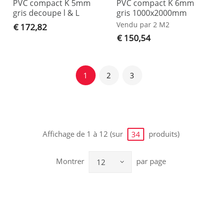
PVC compact K 5mm
PVC compact K 6mm
gris decoupe l & L
gris 1000x2000mm
Vendu par 2 M2
€ 172,82
€ 150,54
1
2
3
Affichage de 1 à 12 (sur
produits)
34
Montrer
par page
12