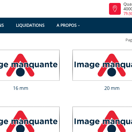
Qua
4000
7h30
NS
LIQUIDATIONS
A PROPOS
Pag
16 mm
20 mm