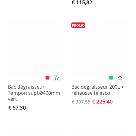
€ 115,82
PROMO
Bac dégraisseur
Bac dégraisseur 200L +
Tampon supl.Ø400mm
rehausse télésco.
vert
€ 225,40
€ 307,55
€ 67,30