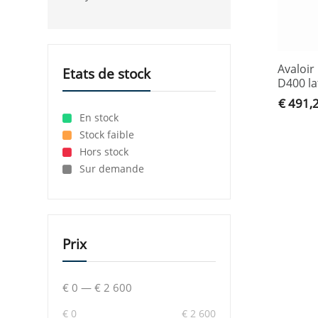
Avaloi
Etats de stock
D400 la
€ 491,
En stock
Stock faible
Hors stock
Sur demande
Prix
€ 0
—
€ 2 600
€ 0
€ 2 600