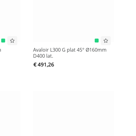
m
Avaloir L300 G plat 45° Ø160mm
D400 lat.
€ 491,26