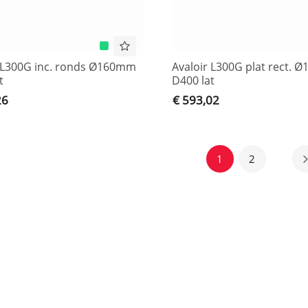
r L300G inc. ronds Ø160mm
Avaloir L300G plat rect.
t
D400 lat
26
€ 593,02
1
2