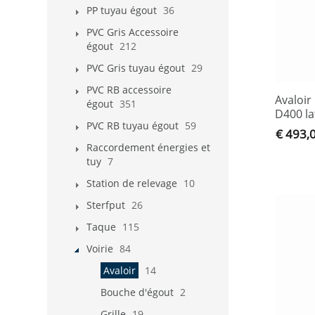
PP tuyau égout
36
PVC Gris Accessoire
égout
212
PVC Gris tuyau égout
29
PVC RB accessoire
Avaloir
égout
351
D400 la
PVC RB tuyau égout
59
€ 493,
Raccordement énergies et
tuy
7
Station de relevage
10
Sterfput
26
Taque
115
Voirie
84
Avaloir
14
Bouche d'égout
2
Grille
19