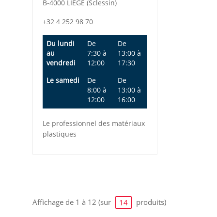
B-4000 LIEGE (Sclessin)
+32 4 252 98 70
Du lundi
De
De
au
7:30
à
13:00
à
vendredi
12:00
17:30
Le samedi
De
De
8:00
à
13:00
à
12:00
16:00
Le professionnel des matériaux
plastiques
Affichage de 1 à 12 (sur
produits)
14