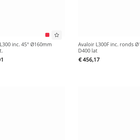
 L300 inc. 45° Ø160mm
Avaloir L300F inc. ronds
t.
D400 lat
01
€ 456,17