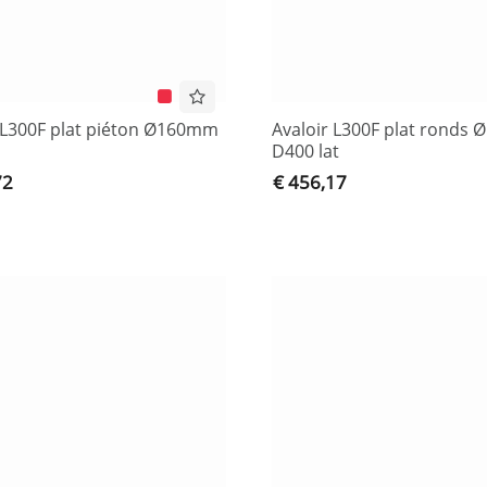
 L300F plat piéton Ø160mm
Avaloir L300F plat ronds
D400 lat
72
€ 456,17