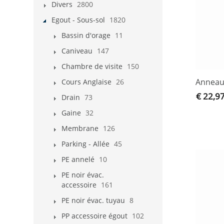
Divers
2800
Egout - Sous-sol
1820
Bassin d'orage
11
Caniveau
147
Chambre de visite
150
Anneau 
Cours Anglaise
26
€ 22,9
Drain
73
Gaine
32
Membrane
126
Parking - Allée
45
PE annelé
10
PE noir évac.
accessoire
161
PE noir évac. tuyau
8
PP accessoire égout
102