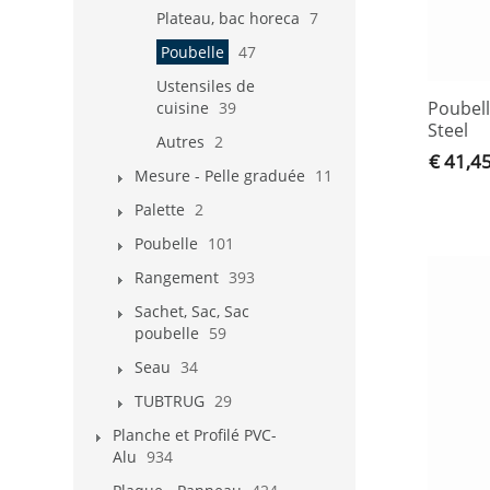
Plateau, bac horeca
7
Poubelle
47
Ustensiles de
Poubell
cuisine
39
Steel
Autres
2
€ 41,4
Mesure - Pelle graduée
11
Palette
2
Poubelle
101
Rangement
393
Sachet, Sac, Sac
poubelle
59
Seau
34
TUBTRUG
29
Planche et Profilé PVC-
Alu
934