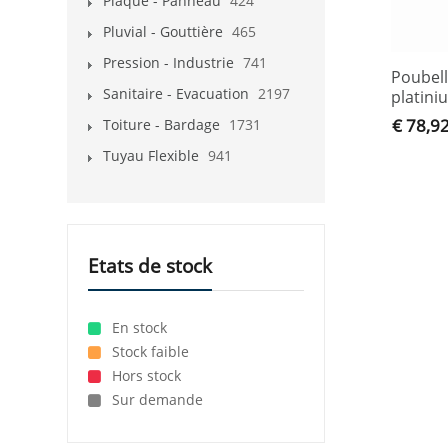
Plaque - Panneau
424
Pluvial - Gouttière
465
Pression - Industrie
741
Poubell
Sanitaire - Evacuation
2197
platini
€ 78,9
Toiture - Bardage
1731
Tuyau Flexible
941
Etats de stock
En stock
Stock faible
Hors stock
Sur demande