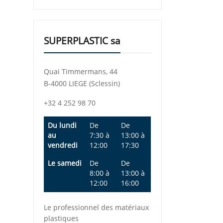
SUPERPLASTIC sa
Quai Timmermans, 44
B-4000 LIEGE (Sclessin)
+32 4 252 98 70
Du lundi
De
De
au
7:30
à
13:00
à
vendredi
12:00
17:30
Le samedi
De
De
8:00
à
13:00
à
12:00
16:00
Le professionnel des matériaux
plastiques