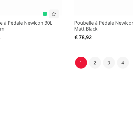
e à Pédale NewIcon 30L
Poubelle à Pédale NewIco
um
Matt Black
2
€ 78,92
1
2
3
4