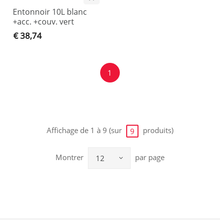
Entonnoir 10L blanc
+acc. +couv. vert
€ 38,74
1
Affichage de 1 à 9 (sur
produits)
9
Montrer
par page
12