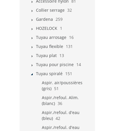
Accessoire nylon
81
Collier serrage
32
Gardena
259
HOZELOCK
1
Tuyau arrosage
16
Tuyau flexible
131
Tuyau plat
13
Tuyau pour piscine
14
Tuyau spiralé
151
Aspir. air/poussières
(gris)
51
Aspir./refoul. Alim.
(blanc)
36
Aspir./refoul. d'eau
(bleu)
42
Aspir./refoul. d'eau