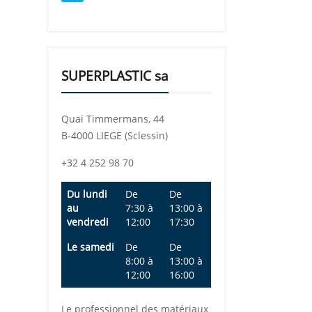
SUPERPLASTIC sa
Quai Timmermans, 44
B-4000 LIEGE (Sclessin)
+32 4 252 98 70
Du lundi
De
De
au
7:30
à
13:00
à
vendredi
12:00
17:30
Le samedi
De
De
8:00
à
13:00
à
12:00
16:00
Le professionnel des matériaux