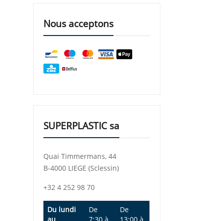
Nous acceptons
SUPERPLASTIC sa
Quai Timmermans, 44
B-4000 LIEGE (Sclessin)
+32 4 252 98 70
Du lundi
De
De
au
7:30
à
13:00
à