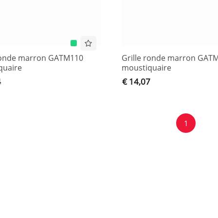
 ronde marron GATM110
Grille ronde marron GAT
quaire
moustiquaire
4
€ 14,07
1