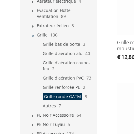
Aérateur électrique
4
Evacuation Hotte -
Ventilation
89
Extrateur éolien
3
Grille
136
Grille 
Grille bas de porte
3
mousti
Grille d'aération alu
40
€ 12,8
Grille d'aération coupe-
feu
2
Grille d'aération PVC
73
Grille renforcée PE
2
Grille ronde GATM
9
Autres
7
PE Noir Accessoire
64
PE Noir Tuyau
5
PP Accessoire
174