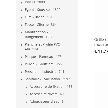
Divers
2800
Egout - Sous-sol
1820
Film - Bâche
401
Fosse - Citerne
364
Manutention -
Rangement
1260
Grille 
mousti
Planche et Profilé PVC-
Alu
934
€ 11,7
Plaque - Panneau
427
Pluvial - Gouttière
465
Pression - Industrie
741
Sanitaire - Evacuation
2197
Accessoire de fixation
133
Accessoire divers
40
Adoucisseur d'eau
3