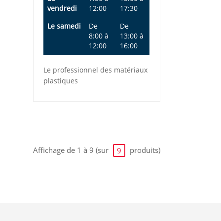
vendredi
12:00
17:30
Le samedi
De
De
8:00
à
13:00
à
12:00
16:00
Le professionnel des matériaux
plastiques
Affichage de 1 à 9 (sur
produits)
9