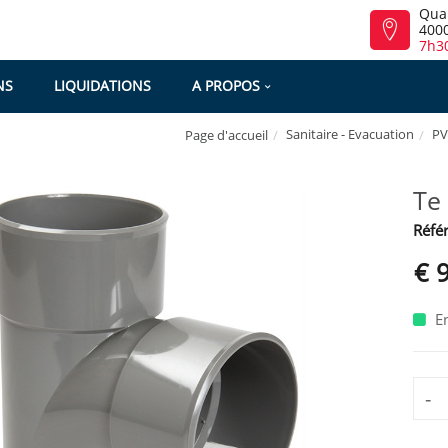
Qua
4000
7h30
NS
LIQUIDATIONS
A PROPOS
Sanitaire - Evacuation
PV
Page d'accueil
Te
Référ
€ 
En
-