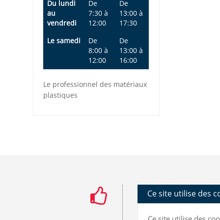
Du lundi
De
De
au
7:30
à
13:00
à
vendredi
12:00
17:30
Le samedi
De
De
8:00
à
13:00
à
12:00
16:00
Le professionnel des matériaux
plastiques
Ce site utilise des 
Ce site utilise des c