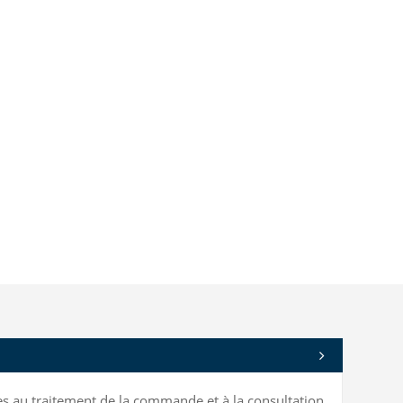
bles au traitement de la commande et à la consultation