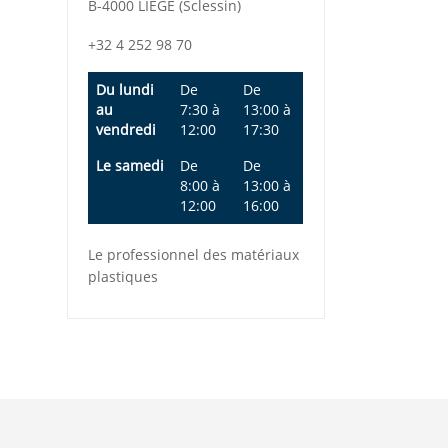
B-4000 LIEGE (Sclessin)
+32 4 252 98 70
Du lundi
De
De
au
7:30
à
13:00
à
vendredi
12:00
17:30
Le samedi
De
De
8:00
à
13:00
à
12:00
16:00
Le professionnel des matériaux
plastiques