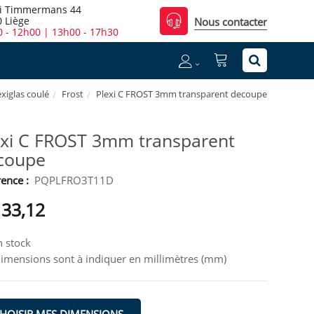
i Timmermans 44
 Liège
Nous contacter
 - 12h00 | 13h00 - 17h30
exiglas coulé
Frost
Plexi C FROST 3mm transparent decoupe
exi C FROST 3mm transparent
coupe
ence :
PQPLFRO3T11D
133,12
 stock
dimensions sont à indiquer en millimètres (mm)