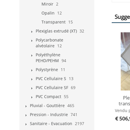
Miroir
2
Opalin
12
Sugge
Transparent
15
Plexiglas extrudé (XT)
32
Polycarbonate
alvéolaire
12
Polyéthylène
PEHD/PEHM
94
Polystyrène
11
PVC Cellulaire S
13
PVC Cellulaire SF
69
PVC Compact
55
Pl
tran
Pluvial - Gouttière
465
Vendu p
Pression - Industrie
741
€ 506,
Sanitaire - Evacuation
2197