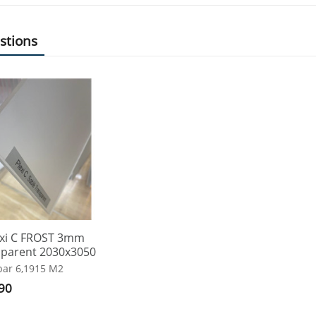
stions
exi C FROST 3mm
sparent 2030x3050
ar 6,1915 M2
90