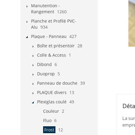
Manutention -
Rangement
1260
Planche et Profilé PVC-
Alu
934
Plaque - Panneau
427
Boîte et présentoir
28
Colle & Access
1
Dibond
6
Duoprop
5
Panneau de douche
39
PLAQUE divers
13
Plexiglas coulé
49
Déta
Couleur
2
La sur
Fluo
6
emprei
Frost
12