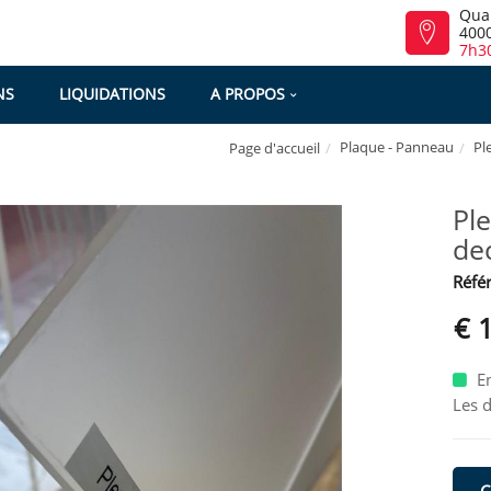
Qua
4000
7h30
NS
LIQUIDATIONS
A PROPOS
Plaque - Panneau
Pl
Page d'accueil
Pl
de
Référ
€ 
En
Les 