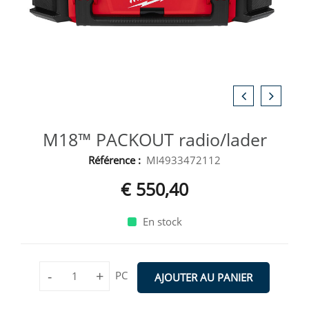
M18™ PACKOUT radio/lader
Référence :
MI4933472112
€ 550,40
En stock
-
+
PC
AJOUTER AU PANIER