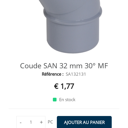
Coude SAN 32 mm 30° MF
Référence :
SA132131
€ 1,77
En stock
-
+
PC
AJOUTER AU PANIER