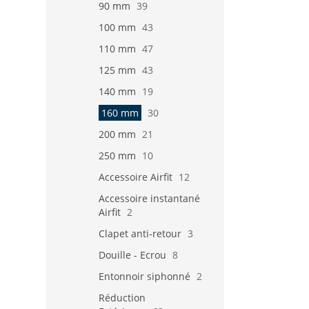
90 mm
39
100 mm
43
110 mm
47
125 mm
43
140 mm
19
160 mm
30
200 mm
21
250 mm
10
Accessoire Airfit
12
Accessoire instantané
Airfit
2
Clapet anti-retour
3
Douille - Ecrou
8
Entonnoir siphonné
2
Réduction