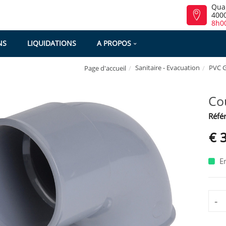
Qua
4000
8h00
NS
LIQUIDATIONS
A PROPOS
Sanitaire - Evacuation
PVC G
Page d'accueil
Co
Référ
€ 
En
-