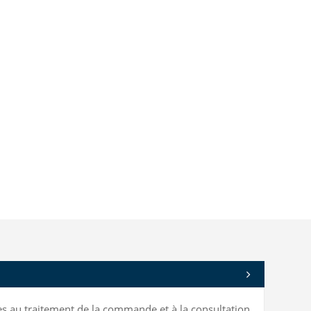
bles au traitement de la commande et à la consultation