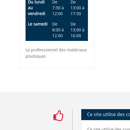
Du lundi
De
De
au
7:30
à
13:00
à
vendredi
12:00
17:30
Le samedi
De
De
8:00
à
13:00
à
12:00
16:00
Le professionnel des matériaux
plastiques
Ce site utilise des 
Ce site utilise des c