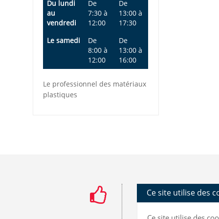
Du lundi
De
De
au
7:30
à
13:00
à
vendredi
12:00
17:30
Le samedi
De
De
8:00
à
13:00
à
12:00
16:00
Le professionnel des matériaux
plastiques
Ce site utilise des 
Ce site utilise des c