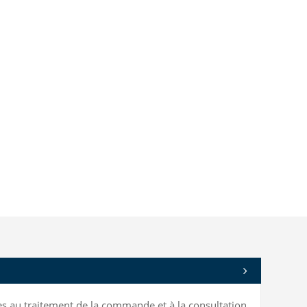
bles au traitement de la commande et à la consultation