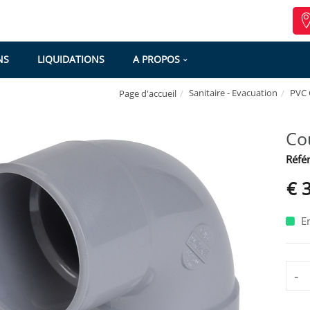
NS
LIQUIDATIONS
A PROPOS
Sanitaire - Evacuation
PVC G
Page d'accueil
Co
Référ
€ 
En
-