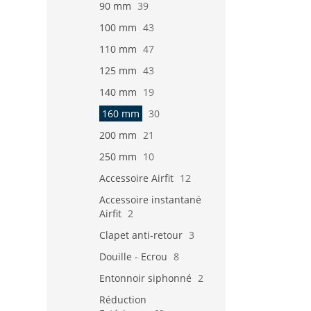
90 mm
39
100 mm
43
110 mm
47
125 mm
43
140 mm
19
160 mm
30
200 mm
21
250 mm
10
Accessoire Airfit
12
Accessoire instantané
Airfit
2
Clapet anti-retour
3
Douille - Ecrou
8
Entonnoir siphonné
2
Réduction